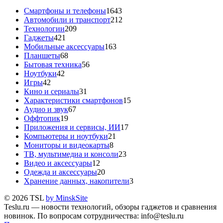
Смартфоны и телефоны
1643
Автомобили и транспорт
212
Технологии
209
Гаджеты
421
Мобильные аксессуары
163
Планшеты
68
Бытовая техника
56
Ноутбуки
42
Игры
42
Кино и сериалы
31
Характеристики смартфонов
15
Аудио и звук
67
Оффтопик
19
Приложения и сервисы, ИИ
17
Компьютеры и ноутбуки
21
Мониторы и видеокарты
8
ТВ, мультимедиа и консоли
23
Видео и аксессуары
12
Одежда и аксессуары
20
Хранение данных, накопители
3
© 2026 TSL
by MinskSite
Teslu.ru — новости технологий, обзоры гаджетов и сравнения
новинок. По вопросам сотрудничества: info@teslu.ru