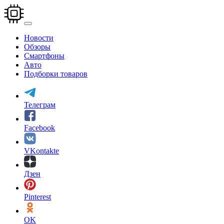
Перейти
к
основному
содержанию
Новости
Обзоры
Смартфоны
Авто
Подборки товаров
Телеграм
Facebook
VKontakte
Дзен
Pinterest
OK