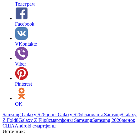
Телеграм
Facebook
VKontakte
Viber
Pinterest
OK
Samsung Galaxy S26
цены Galaxy S26
флагманы Samsung
Galaxy
Z Fold8
Galaxy Z Flip8
смартфоны Samsung
Samsung 2026
рынок
США
Android смартфоны
Источник: