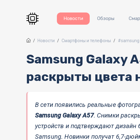
Перейти к основному содержанию
Новости
Обзоры
Сма
Новости
Смартфоны и телефоны
#samsung 
Samsung Galaxy A
раскрыты цвета 
В сети появились реальные фотог
Samsung Galaxy A57
. Снимки раск
устройств и подтверждают дизайн 
Samsung. Новинки получат 6,7-дюй