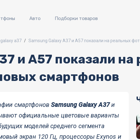
ртфоны
Авто
Подборки товаров
galaxy a37
Samsung Galaxy A37 и A57 показали на реальных фо
37 и A57 показали на
новых смартфонов
рафии смартфонов
Samsung Galaxy A37
и
рывают официальные цветовые варианты
будущих моделей среднего сегмента
мовый экран 120 Гц, процессоры Exynos и