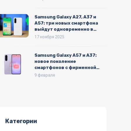
Samsung Galaxy A27, A37 и
A57: три новых смартфона
выйдут одновременно в
начале 2026 года
17 ноября 2025
Samsung Galaxy A57 и A37:
новое поколение
смартфонов с фирменной
дизайнерской деталью
9 февраля
Категории