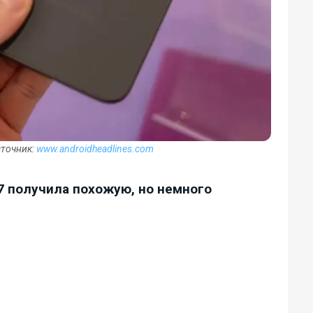
сточник:
www.androidheadlines.com
7 получила похожую, но немного