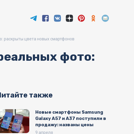
то: раскрыты цвета новых смартфонов
 реальных фото:
Читайте также
Новые смартфоны Samsung
Galaxy A57 и A37 поступили в
продажу: названы цены
9 апреля