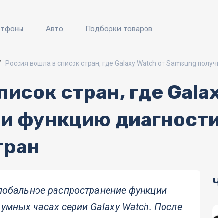
ртфоны
Авто
Подборки товаров
Россия вошла в список стран, где Galaxy Watch от Samsung полу
писок стран, где Gala
и функцию диагности
тран
лобальное распространение функции
 умных часах серии Galaxy Watch. После