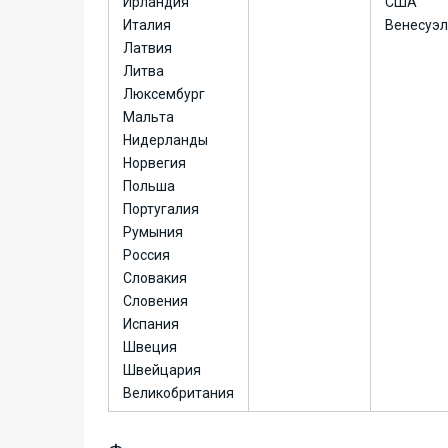
Ирландия
США
Италия
Венесуэ
Латвия
Литва
Люксембург
Мальта
Нидерланды
Норвегия
Польша
Португалия
Румыния
Россия
Словакия
Словения
Испания
Швеция
Швейцария
Великобритания