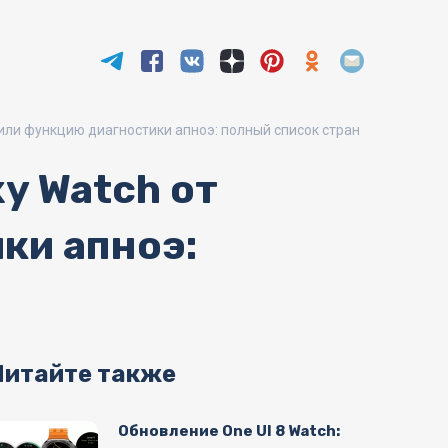
чили функцию диагностики апноэ: полный список стран
xy Watch от
ки апноэ:
Читайте также
Обновление One UI 8 Watch: