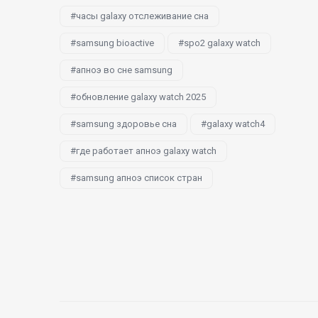
часы galaxy отслеживание сна
samsung bioactive
spo2 galaxy watch
апноэ во сне samsung
обновление galaxy watch 2025
samsung здоровье сна
galaxy watch4
где работает апноэ galaxy watch
samsung апноэ список стран