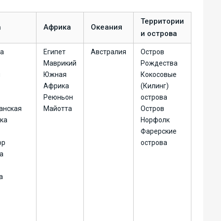
Территории
а
Африка
Океания
и острова
на
Египет
Австралия
Остров
Маврикий
Рождества
я
Южная
Кокосовые
Африка
(Килинг)
Реюньон
острова
анская
Майотта
Остров
ка
Норфолк
Фарерские
ор
острова
а
а