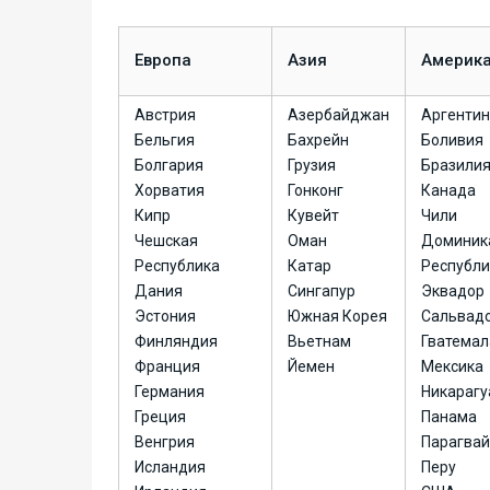
Европа
Азия
Америк
Австрия
Азербайджан
Аргенти
Бельгия
Бахрейн
Боливия
Болгария
Грузия
Бразили
Хорватия
Гонконг
Канада
Кипр
Кувейт
Чили
Чешская
Оман
Доминик
Республика
Катар
Республи
Дания
Сингапур
Эквадор
Эстония
Южная Корея
Сальвад
Финляндия
Вьетнам
Гватемал
Франция
Йемен
Мексика
Германия
Никарагу
Греция
Панама
Венгрия
Парагвай
Исландия
Перу