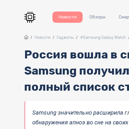
Перейти к основному содержанию
Новости
Обзоры
Сма
Новости
Гаджеты
#Samsung Galaxy Watch
Россия вошла в с
Samsung получил
полный список с
Samsung значительно расширила г
обнаружения апноэ во сне на своих