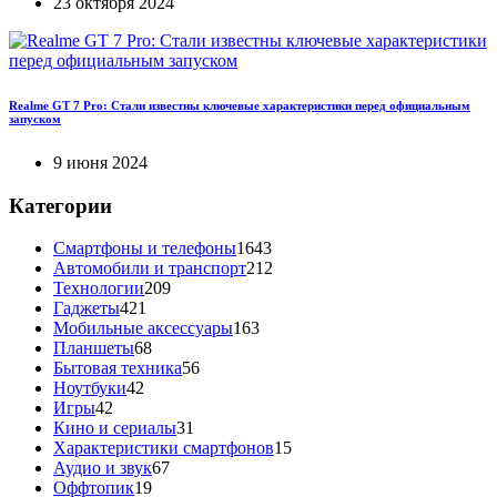
23 октября 2024
Realme GT 7 Pro: Стали известны ключевые характеристики перед официальным
запуском
9 июня 2024
Категории
Смартфоны и телефоны
1643
Автомобили и транспорт
212
Технологии
209
Гаджеты
421
Мобильные аксессуары
163
Планшеты
68
Бытовая техника
56
Ноутбуки
42
Игры
42
Кино и сериалы
31
Характеристики смартфонов
15
Аудио и звук
67
Оффтопик
19