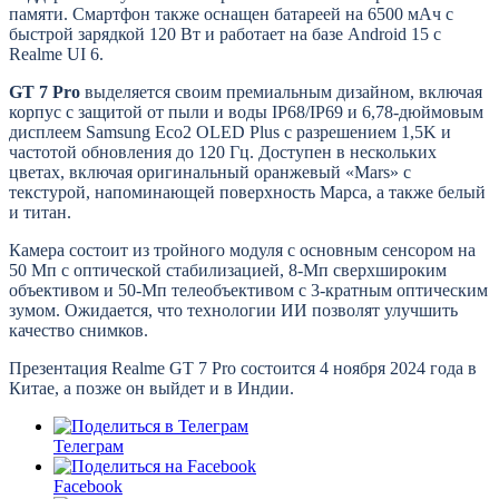
памяти. Смартфон также оснащен батареей на 6500 мАч с
быстрой зарядкой 120 Вт и работает на базе Android 15 с
Realme UI 6.
GT 7 Pro
выделяется своим премиальным дизайном, включая
корпус с защитой от пыли и воды IP68/IP69 и 6,78-дюймовым
дисплеем Samsung Eco2 OLED Plus с разрешением 1,5K и
частотой обновления до 120 Гц. Доступен в нескольких
цветах, включая оригинальный оранжевый «Mars» с
текстурой, напоминающей поверхность Марса, а также белый
и титан.
Камера состоит из тройного модуля с основным сенсором на
50 Мп с оптической стабилизацией, 8-Мп сверхшироким
объективом и 50-Мп телеобъективом с 3-кратным оптическим
зумом. Ожидается, что технологии ИИ позволят улучшить
качество снимков.
Презентация Realme GT 7 Pro состоится 4 ноября 2024 года в
Китае, а позже он выйдет и в Индии.
Телеграм
Facebook