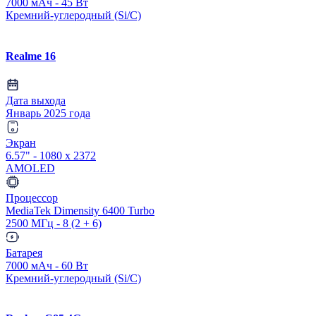
7000 мАч - 45 Вт
Кремний-углеродный (Si/C)
Realme 16
Дата выхода
Январь 2025 года
Экран
6.57" - 1080 x 2372
AMOLED
Процессор
MediaTek Dimensity 6400 Turbo
2500 МГц - 8 (2 + 6)
Батарея
7000 мАч - 60 Вт
Кремний-углеродный (Si/C)