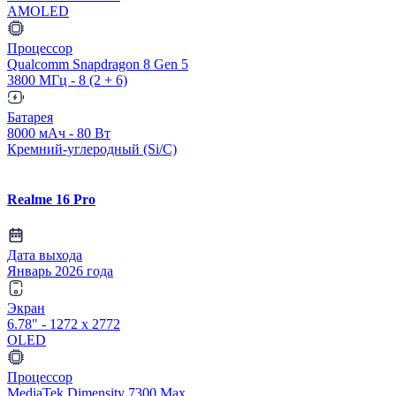
AMOLED
Процессор
Qualcomm Snapdragon 8 Gen 5
3800 МГц - 8 (2 + 6)
Батарея
8000 мАч - 80 Вт
Кремний-углеродный (Si/C)
Realme 16 Pro
Дата выхода
Январь 2026 года
Экран
6.78" - 1272 x 2772
OLED
Процессор
MediaTek Dimensity 7300 Max