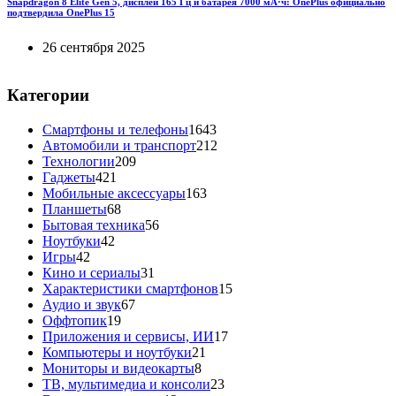
Snapdragon 8 Elite Gen 5, дисплей 165 Гц и батарея 7000 мА·ч: OnePlus официально
подтвердила OnePlus 15
26 сентября 2025
Категории
Смартфоны и телефоны
1643
Автомобили и транспорт
212
Технологии
209
Гаджеты
421
Мобильные аксессуары
163
Планшеты
68
Бытовая техника
56
Ноутбуки
42
Игры
42
Кино и сериалы
31
Характеристики смартфонов
15
Аудио и звук
67
Оффтопик
19
Приложения и сервисы, ИИ
17
Компьютеры и ноутбуки
21
Мониторы и видеокарты
8
ТВ, мультимедиа и консоли
23