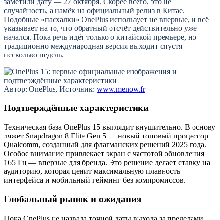
заметили дату — 27 октября. Скорее всего, это не
случайность, а намёк на официальный релиз в Китае.
Подобные «пасхалки» OnePlus использует не впервые, и всё
указывает на то, что обратный отсчёт действительно уже
начался. Пока речь идёт только о китайской премьере, но
традиционно международная версия выходит спустя
несколько недель.
Автор: OnePlus, Источник:
www.menow.fr
Подтверждённые характеристики
Техническая база OnePlus 15 выглядит внушительно. В основу
ляжет Snapdragon 8 Elite Gen 5 — новый топовый процессор
Qualcomm, созданный для флагманских решений 2025 года.
Особое внимание привлекает экран с частотой обновления
165 Гц — впервые для бренда. Это решение делает ставку на
аудиторию, которая ценит максимальную плавность
интерфейса и мобильный гейминг без компромиссов.
Глобальный рынок и ожидания
Пока OnePlus не назвала точной даты выхода за пределами