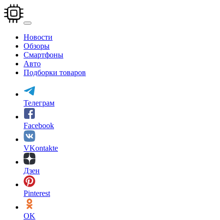
Перейти
к
основному
содержанию
Новости
Обзоры
Смартфоны
Авто
Подборки товаров
Телеграм
Facebook
VKontakte
Дзен
Pinterest
OK