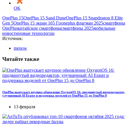
OK
OnePlus 15
OnePlus 15 Sand Dune
OnePlus 15 Snapdragon 8 Elite
Gen 5
OnePlus 15 экран 165 Гц
oneplus флагман 2025
смартфоны
OnePlus
китайские смартфоны
смартфоны 2025
мобильные
новости
новые технологии
Источник:
menow
Читайте также
OnePlus выпускает крупное обновление OxygenOS 16: продвинутый видеоредактор,
улучшенный AI Eraser и поддержка моделей от OnePlus 15 до OnePlus 8
13 февраля