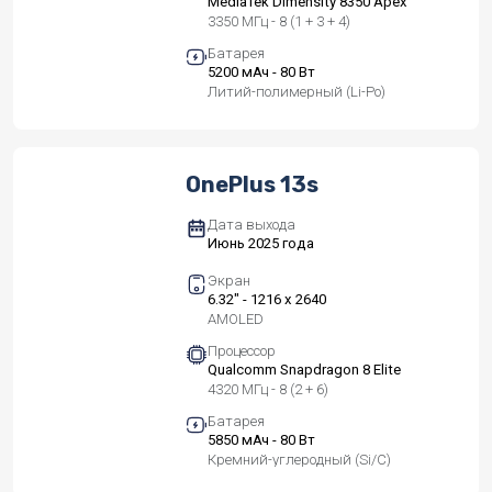
MediaTek Dimensity 8350 Apex
3350 МГц - 8 (1 + 3 + 4)
Батарея
5200 мАч - 80 Вт
Литий-полимерный (Li-Po)
OnePlus 13s
Дата выхода
Июнь 2025 года
Экран
6.32" - 1216 x 2640
AMOLED
Процессор
Qualcomm Snapdragon 8 Elite
4320 МГц - 8 (2 + 6)
Батарея
5850 мАч - 80 Вт
Кремний-углеродный (Si/C)