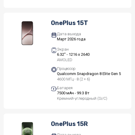
OnePlus 15T
Дата выхода
Март 2026 года
Экран
6.32" - 1216 x 2640
AMOLED
Процессор
Qualcomm Snapdragon 8 Elite Gen 5
4600 МГц - 8 (2 + 6)
Батарея
7500 мАч - 99.3 Вт
Кремний-углеродный (Si/C)
OnePlus 15R
Дата выхода