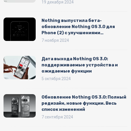
19 декабря 2024
Nothing выпустила бета-
обновление Nothing OS 3.0 для
Phone (2) с улучшениями
интерфейса и камеры
7 ноября 2024
Дата выхода Nothing OS 3.0:
поддерживаемые устройства и
ожидаемые функции
5 октября 2024
Обновление Nothing OS 3.0: Полный
редизайн, новые функции. Весь
список изменений
7 сентября 2024