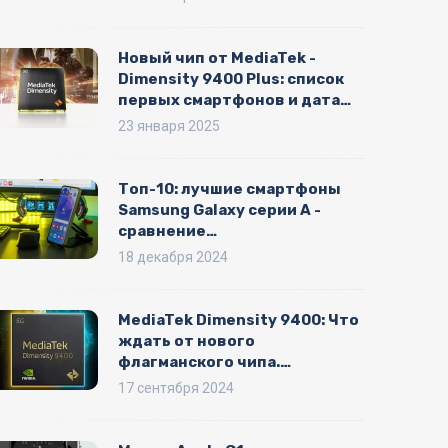
Новый чип от MediaTek -
Dimensity 9400 Plus: список
первых смартфонов и дата
выхода
23 января 2025
Топ-10: лучшие смартфоны
Samsung Galaxy серии A -
сравнение
производительности по
18 декабря 2024
AnTuTu
MediaTek Dimensity 9400: Что
ждать от нового
флагманского чипа.
Ожидаемая дата выхода
17 сентября 2024