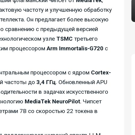
йший флагманский чипсет от
MediaTek
,
актовую частоту и улучшенную обработку
теллекта. Он предлагает более высокую
по сравнению с предыдущей версией
технологическом узле
TSMC
третьего
ским процессором
Arm Immortalis-G720
с
нтральным процессором с ядром
Cortex-
ой частоты до
3,4 ГГц
. Обновленный APU
одительности в задачах искусственного
ехнологию
MediaTek NeuroPilot
. Чипсет
етрами 7B со скоростью 22 токена в