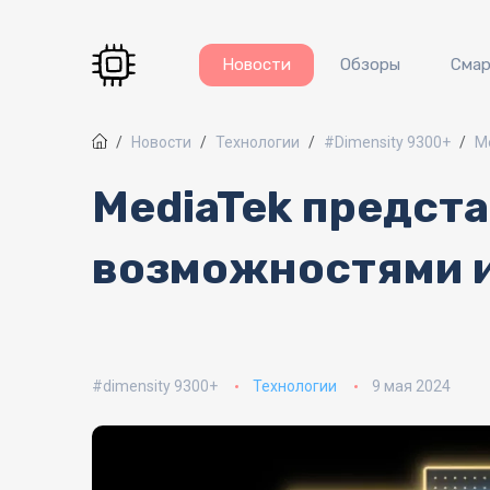
Перейти к основному содержанию
Новости
Обзоры
Сма
Новости
Технологии
#Dimensity 9300+
M
MediaTek предста
возможностями и
dimensity 9300+
Технологии
9 мая 2024