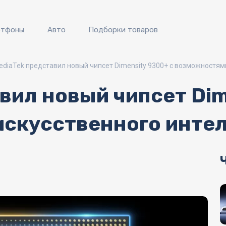
ртфоны
Авто
Подборки товаров
ediaTek представил новый чипсет Dimensity 9300+ с возможностям
вил новый чипсет Dim
скусственного инте