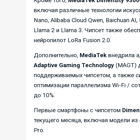
Кроме того,
MediaTek Dimensity 9300
включая различные технологии искусст
Nano, Alibaba Cloud Qwen, Baichuan AI,
Llama 2 и Llama 3. Чипсет также обес
нейропилот LoRa Fusion 2.0.
Дополнительно,
MediaTek
внедрила а
Adaptive Gaming Technology
(MAGT) д
поддерживаемых чипсетом, а также с
оптимизации параллелизма Wi-Fi / со
до 10%.
Первые смартфоны с чипсетом
Dimens
текущего месяца, включая модели из с
Pro.