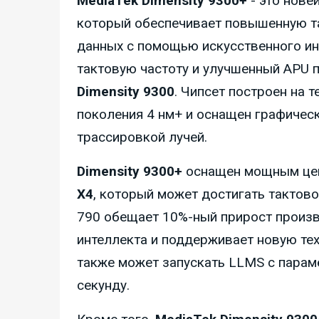
MediaTek Dimensity 9300+
- это нове
который обеспечивает повышенную т
данных с помощью искусственного ин
тактовую частоту и улучшенный APU 
Dimensity 9300
. Чипсет построен на 
поколения 4 нм+ и оснащен графиче
трассировкой лучей.
Dimensity 9300+
оснащен мощным це
X4
, который может достигать тактов
790 обещает 10%-ный прирост произв
интеллекта и поддерживает новую т
также может запускать LLMS с парам
секунду.