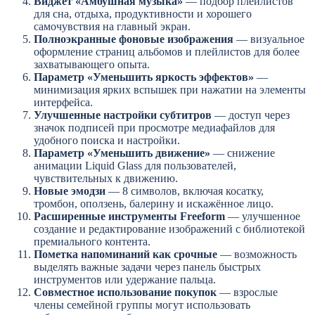
Виджет «Амбушная музыка»
— подбор плейлистов
для сна, отдыха, продуктивности и хорошего
самочувствия на главный экран.
Полноэкранные фоновые изображения
— визуальное
оформление страниц альбомов и плейлистов для более
захватывающего опыта.
Параметр «Уменьшить яркость эффектов»
—
минимизация ярких вспышек при нажатии на элементы
интерфейса.
Улучшенные настройки субтитров
— доступ через
значок подписей при просмотре медиафайлов для
удобного поиска и настройки.
Параметр «Уменьшить движение»
— снижение
анимации Liquid Glass для пользователей,
чувствительных к движению.
Новые эмодзи
— 8 символов, включая косатку,
тромбон, оползень, балерину и искажённое лицо.
Расширенные инструменты Freeform
— улучшенное
создание и редактирование изображений с библиотекой
премиального контента.
Пометка напоминаний как срочные
— возможность
выделять важные задачи через панель быстрых
инструментов или удержание пальца.
Совместное использование покупок
— взрослые
члены семейной группы могут использовать