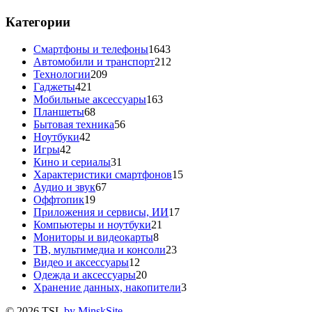
Категории
Смартфоны и телефоны
1643
Автомобили и транспорт
212
Технологии
209
Гаджеты
421
Мобильные аксессуары
163
Планшеты
68
Бытовая техника
56
Ноутбуки
42
Игры
42
Кино и сериалы
31
Характеристики смартфонов
15
Аудио и звук
67
Оффтопик
19
Приложения и сервисы, ИИ
17
Компьютеры и ноутбуки
21
Мониторы и видеокарты
8
ТВ, мультимедиа и консоли
23
Видео и аксессуары
12
Одежда и аксессуары
20
Хранение данных, накопители
3
© 2026 TSL
by MinskSite