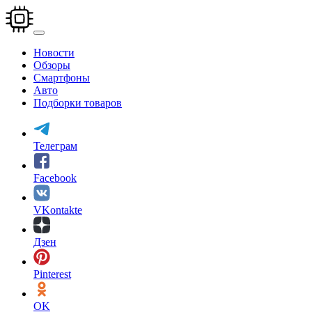
Перейти
к
основному
содержанию
Новости
Обзоры
Смартфоны
Авто
Подборки товаров
Телеграм
Facebook
VKontakte
Дзен
Pinterest
OK