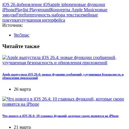
iOS 26.4
обновление iOS
apple iphone
новые функции
iPhone
Playlist Playground
Концерты Apple Music
новые
эмодзи
Freeform
точность набора текста
семейные
покупки
улучшения интерфейса
Источник:
9to5mac
Читайте также
Apple выпустила iOS 26.4: новые функции сообщений, улучшенная безопасность и
обновления приложений
26 марта
Что нового в iOS 26.4: 10 главных функций, которые скоро появятся на iPhone
21 марта