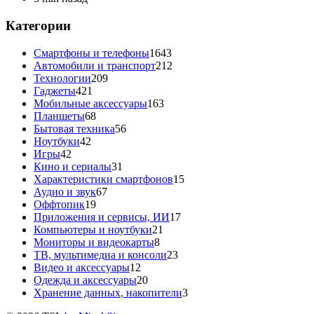
Категории
Смартфоны и телефоны
1643
Автомобили и транспорт
212
Технологии
209
Гаджеты
421
Мобильные аксессуары
163
Планшеты
68
Бытовая техника
56
Ноутбуки
42
Игры
42
Кино и сериалы
31
Характеристики смартфонов
15
Аудио и звук
67
Оффтопик
19
Приложения и сервисы, ИИ
17
Компьютеры и ноутбуки
21
Мониторы и видеокарты
8
ТВ, мультимедиа и консоли
23
Видео и аксессуары
12
Одежда и аксессуары
20
Хранение данных, накопители
3