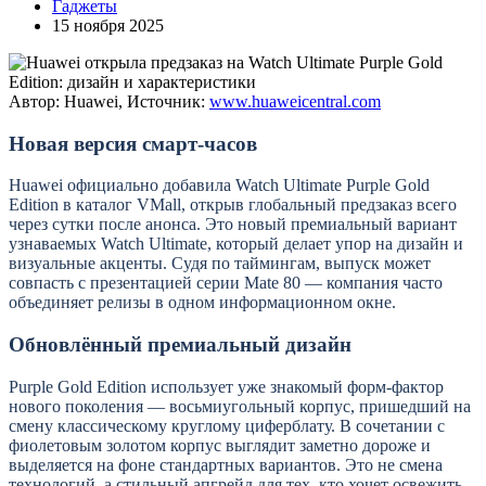
Гаджеты
15 ноября 2025
Автор: Huawei, Источник:
www.huaweicentral.com
Новая версия смарт-часов
Huawei официально добавила Watch Ultimate Purple Gold
Edition в каталог VMall, открыв глобальный предзаказ всего
через сутки после анонса. Это новый премиальный вариант
узнаваемых Watch Ultimate, который делает упор на дизайн и
визуальные акценты. Судя по таймингам, выпуск может
совпасть с презентацией серии Mate 80 — компания часто
объединяет релизы в одном информационном окне.
Обновлённый премиальный дизайн
Purple Gold Edition использует уже знакомый форм-фактор
нового поколения — восьмиугольный корпус, пришедший на
смену классическому круглому циферблату. В сочетании с
фиолетовым золотом корпус выглядит заметно дороже и
выделяется на фоне стандартных вариантов. Это не смена
технологий, а стильный апгрейд для тех, кто хочет освежить