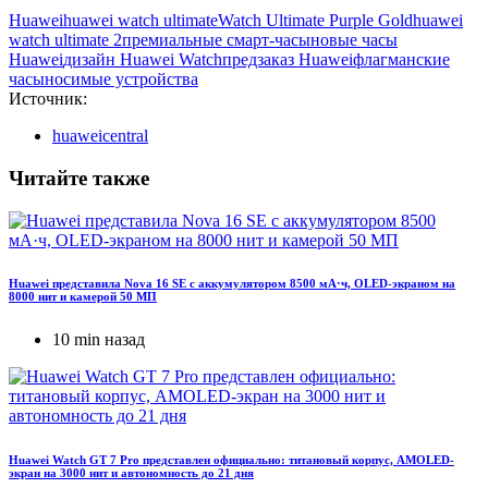
Huawei
huawei watch ultimate
Watch Ultimate Purple Gold
huawei
watch ultimate 2
премиальные смарт-часы
новые часы
Huawei
дизайн Huawei Watch
предзаказ Huawei
флагманские
часы
носимые устройства
Источник:
huaweicentral
Читайте также
Huawei представила Nova 16 SE с аккумулятором 8500 мА·ч, OLED-экраном на
8000 нит и камерой 50 МП
10 min назад
Huawei Watch GT 7 Pro представлен официально: титановый корпус, AMOLED-
экран на 3000 нит и автономность до 21 дня