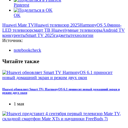
Pinterest
OK
Huawei Mate TV
Huawei телевизор 2025
HarmonyOS 5.0
мини-
LED телевизор
смарт ТВ Huawei
умные телевизоры
Android TV
конкуренты
Smart TV 2025
гаджеты
технологии
Источник:
notebookcheck
Читайте также
Huawei обновляет Smart TV: HarmonyOS 6.1 приносит новый домашний экран и
режим двух окон
1 мая