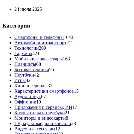
24 июля 2025
Категории
Смартфоны и телефоны
1643
Автомобили и транспорт
212
Технологии
209
Гаджеты
421
Мобильные аксессуары
163
Планшеты
68
Бытовая техника
56
Ноутбуки
42
Игры
42
Кино и сериалы
31
Характеристики смартфонов
15
Аудио и звук
67
Оффтопик
19
Приложения и сервисы, ИИ
17
Компьютеры и ноутбуки
21
Мониторы и видеокарты
8
ТВ, мультимедиа и консоли
23
Видео и аксессуары
12