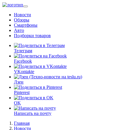
Перейти
к
Новости
основному
Обзоры
содержанию
Смартфоны
Авто
Подборки товаров
Телеграм
Facebook
VKontakte
Дзен
Pinterest
OK
Написать на почту
Главная
Новости