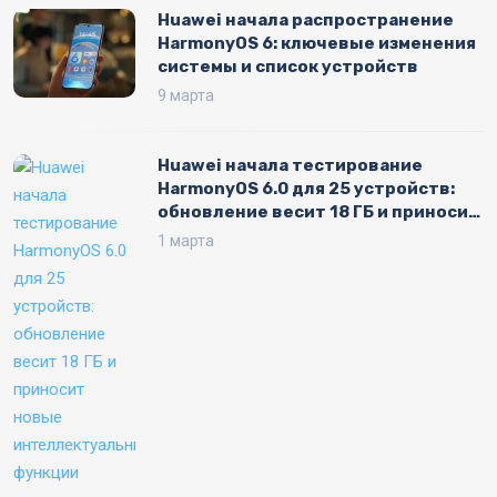
Huawei начала распространение
HarmonyOS 6: ключевые изменения
системы и список устройств
9 марта
Huawei начала тестирование
HarmonyOS 6.0 для 25 устройств:
обновление весит 18 ГБ и приносит
новые интеллектуальные функции
1 марта