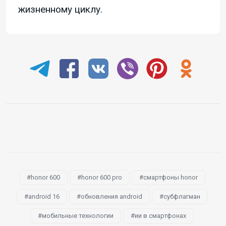
жизненному циклу.
honor 600
honor 600 pro
смартфоны honor
android 16
обновления android
субфлагман
мобильные технологии
ии в смартфонах