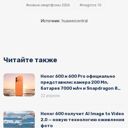
новые смартфоны 2026
magicos 10
Источник:
huaweicentral
Читайте также
Honor 600 и 600 Pro официально
представили: камера 200 Мп,
батарея 7000 мАч и Snapdragon 8
Elite
22 апреля
Honor 600 получит AI Image to Video
2.0 — новую технологию оживления
фото