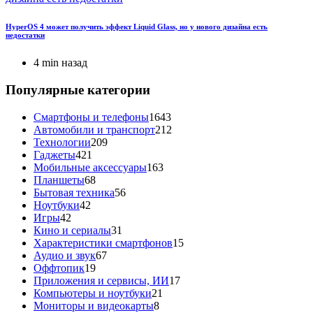
HyperOS 4 может получить эффект Liquid Glass, но у нового дизайна есть
недостатки
4 min назад
Популярные категории
Смартфоны и телефоны
1643
Автомобили и транспорт
212
Технологии
209
Гаджеты
421
Мобильные аксессуары
163
Планшеты
68
Бытовая техника
56
Ноутбуки
42
Игры
42
Кино и сериалы
31
Характеристики смартфонов
15
Аудио и звук
67
Оффтопик
19
Приложения и сервисы, ИИ
17
Компьютеры и ноутбуки
21
Мониторы и видеокарты
8