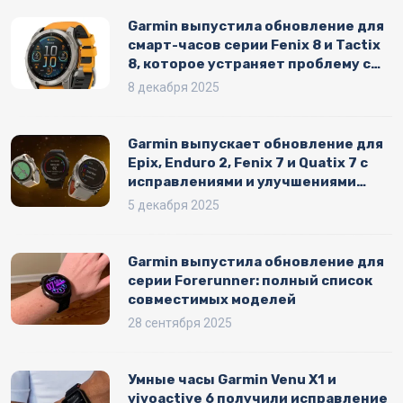
Garmin выпустила обновление для
смарт-часов серии Fenix 8 и Tactix
8, которое устраняет проблему с
вибрацией
8 декабря 2025
Garmin выпускает обновление для
Epix, Enduro 2, Fenix 7 и Quatix 7 с
исправлениями и улучшениями
стабильности
5 декабря 2025
Garmin выпустила обновление для
серии Forerunner: полный список
совместимых моделей
28 сентября 2025
Умные часы Garmin Venu X1 и
vivoactive 6 получили исправление