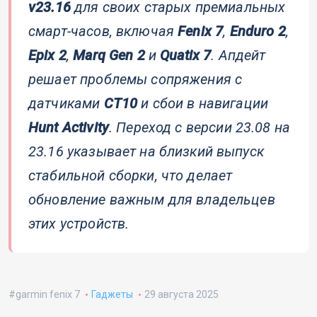
v23.16
для своих старых премиальных
смарт-часов, включая
Fenix 7
,
Enduro 2
,
Epix 2
,
Marq Gen 2
и
Quatix 7
. Апдейт
решает проблемы сопряжения с
датчиками
CT10
и сбои в навигации
Hunt Activity
. Переход с версии 23.08 на
23.16 указывает на близкий выпуск
стабильной сборки, что делает
обновление важным для владельцев
этих устройств.
garmin fenix 7
Гаджеты
29 августа 2025