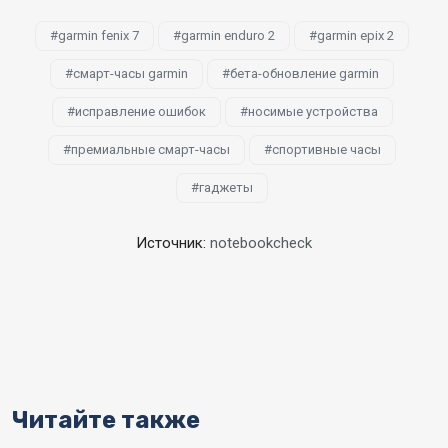
garmin fenix 7
garmin enduro 2
garmin epix 2
смарт-часы garmin
бета-обновление garmin
исправление ошибок
носимые устройства
премиальные смарт-часы
спортивные часы
гаджеты
Источник:
notebookcheck
Читайте также