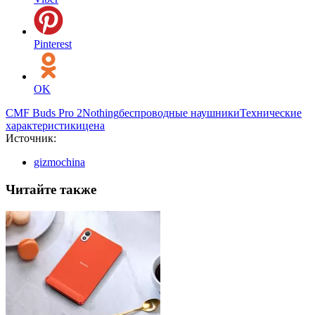
Pinterest
OK
CMF Buds Pro 2
Nothing
беспроводные наушники
Технические
характеристики
цена
Источник:
gizmochina
Читайте также