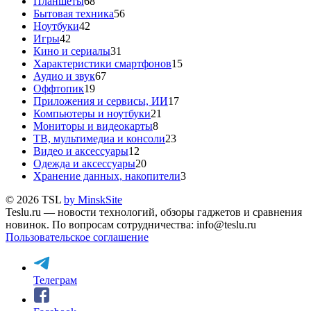
Планшеты
68
Бытовая техника
56
Ноутбуки
42
Игры
42
Кино и сериалы
31
Характеристики смартфонов
15
Аудио и звук
67
Оффтопик
19
Приложения и сервисы, ИИ
17
Компьютеры и ноутбуки
21
Мониторы и видеокарты
8
ТВ, мультимедиа и консоли
23
Видео и аксессуары
12
Одежда и аксессуары
20
Хранение данных, накопители
3
© 2026 TSL
by MinskSite
Teslu.ru — новости технологий, обзоры гаджетов и сравнения
новинок. По вопросам сотрудничества: info@teslu.ru
Пользовательское соглашение
Телеграм