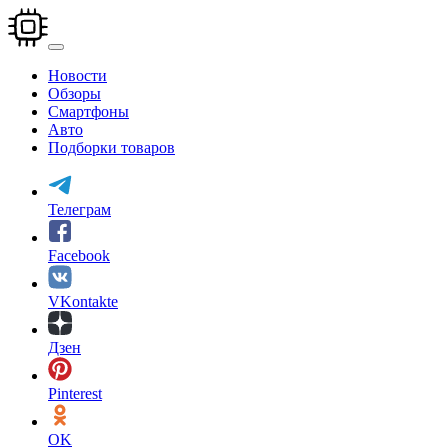
Перейти
к
основному
содержанию
Новости
Обзоры
Смартфоны
Авто
Подборки товаров
Телеграм
Facebook
VKontakte
Дзен
Pinterest
OK