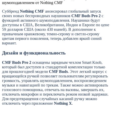
Суббренд
Nothing CMF
анонсировал глобальный запуск
своих новых беспроводных наушников
CMF Buds Pro 2
с
функцией активного шумоподавления. Наушники будут
доступны в США, Великобритании, Индии и Европе по цене
59 долларов США (около 430 юаней). В дополнение к
привычным оранжевому, темно-серому и светло-серому
цветам первого поколения, теперь добавлен яркий синий
вариант.
Дизайн и функциональность
CMF Buds Pro 2
оснащены зарядным чехлом Smart Knob,
который был доступен в стандартной комплектации только
для прошлогодней модели
CMF Buds
. Этот легкий корпус с
вращающейся ручкой позволяет пользователям регулировать
громкость, управлять шумоподавлением, воспроизведением
музыки и навигацией по трекам. Также можно активировать
голосового помощника, отвечать на вызовы, завершать их,
отключать микрофон и переключать режим низкой задержки.
Для предотвращения случайных касаний ручку можно
отключить через приложение
Nothing X
.